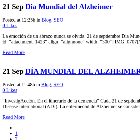
21 Sep
Dia Mundial del Alzheimer
Posted at 12:25h
in
Blog
,
SEO
0
Likes
La emoción de un abrazo nunca se olvida. 21 de septiembre Dia Mu
id="attachment_1423" align="alignnone" width="300"] IMG_0707[/c
Read More
21 Sep
DÍA MUNDIAL DEL ALZHEIME
Posted at 11:48h
in
Blog
,
SEO
0
Likes
“InvestigAcción. En el itinerario de la demencia” Cada 21 de septie
Disease International (ADI). La enfermedad de Alzheimer se considera
Read More
1
2