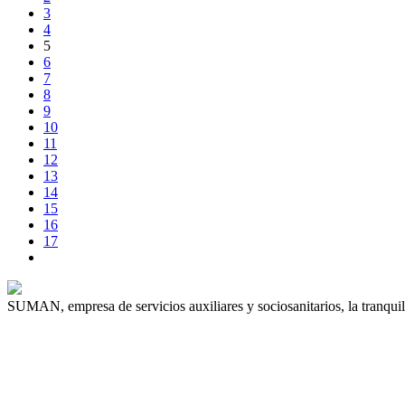
3
4
5
6
7
8
9
10
11
12
13
14
15
16
17
SUMAN, empresa de servicios auxiliares y sociosanitarios, la tranquil