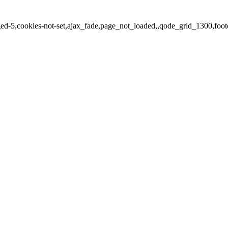
ged-5,cookies-not-set,ajax_fade,page_not_loaded,,qode_grid_1300,foo