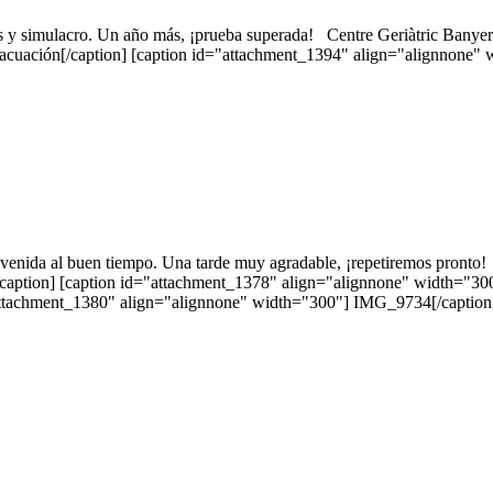
ios y simulacro. Un año más, ¡prueba superada! Centre Geriàtric Ba
uación[/caption] [caption id="attachment_1394" align="alignnone" wi
venida al buen tiempo. Una tarde muy agradable, ¡repetiremos pronto!
aption] [caption id="attachment_1378" align="alignnone" width="30
ttachment_1380" align="alignnone" width="300"] IMG_9734[/caption] 