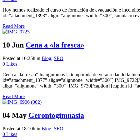
Hoy hemos realizado el curso de formación de evacuación e incend
id="attachment_1393" align="alignnone" width="300"] simulacro evac
Read More
10 Jun
Cena a «la fresca»
Posted at 10:25h
in
Blog
,
SEO
0
Likes
Cena a "la fresca" Inauguramos la temporada de verano dando la bien
id="attachment_1377" align="alignnone" width="300"] IMG_9722[/c
align="alignnone" width="300"] IMG_9730[/caption] [caption id="a
Read More
04 May
Gerontogimnasia
Posted at 18:10h
in
Blog
,
SEO
0
Likes