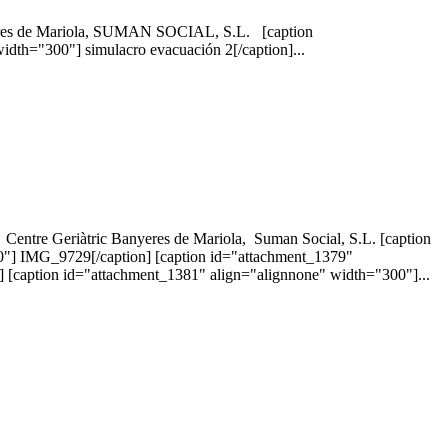
nyeres de Mariola, SUMAN SOCIAL, S.L. [caption
dth="300"] simulacro evacuación 2[/caption]...
 Centre Geriàtric Banyeres de Mariola, Suman Social, S.L. [caption
0"] IMG_9729[/caption] [caption id="attachment_1379"
[caption id="attachment_1381" align="alignnone" width="300"]...