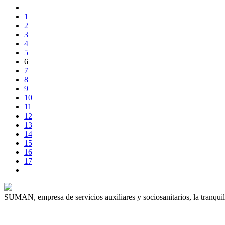
1
2
3
4
5
6
7
8
9
10
11
12
13
14
15
16
17
SUMAN, empresa de servicios auxiliares y sociosanitarios, la tranquil