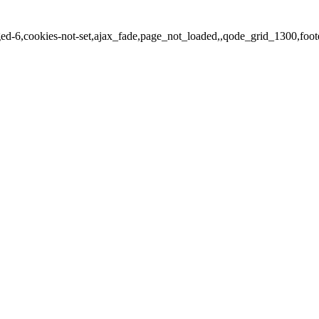
ged-6,cookies-not-set,ajax_fade,page_not_loaded,,qode_grid_1300,foo