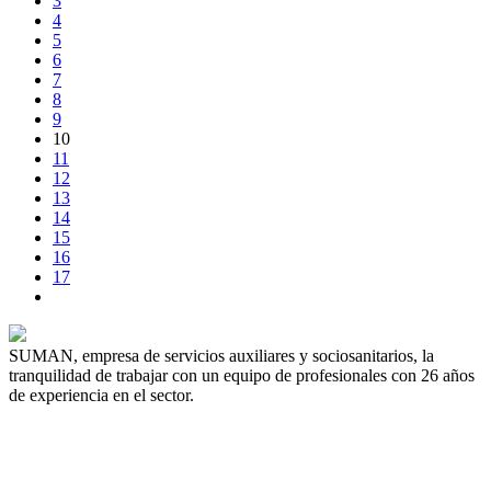
3
4
5
6
7
8
9
10
11
12
13
14
15
16
17
SUMAN, empresa de servicios auxiliares y sociosanitarios, la
tranquilidad de trabajar con un equipo de profesionales con 26 años
de experiencia en el sector.