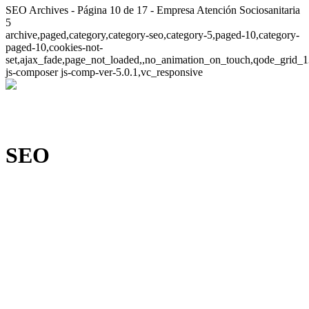
SEO Archives - Página 10 de 17 - Empresa Atención Sociosanitaria
5
archive,paged,category,category-seo,category-5,paged-10,category-
paged-10,cookies-not-
set,ajax_fade,page_not_loaded,,no_animation_on_touch,qode_grid_1
js-composer js-comp-ver-5.0.1,vc_responsive
SEO