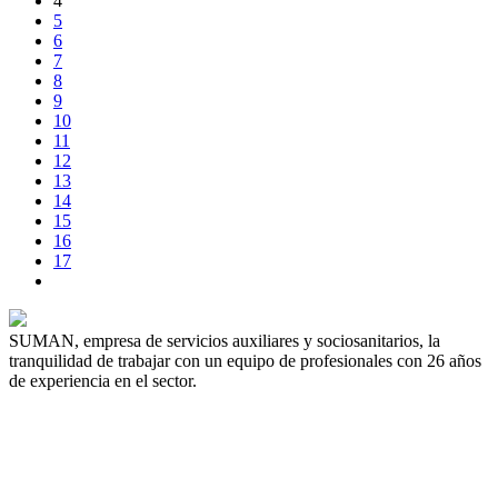
4
5
6
7
8
9
10
11
12
13
14
15
16
17
SUMAN, empresa de servicios auxiliares y sociosanitarios, la
tranquilidad de trabajar con un equipo de profesionales con 26 años
de experiencia en el sector.