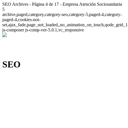
SEO Archives - Página 4 de 17 - Empresa Atención Sociosanitaria
5
archive,paged,category,category-seo,category-5,paged-4,category-
paged-4,cookies-not-
set,ajax_fade,page_not_loaded,,no_animation_on_touch,qode_grid_1
js-composer js-comp-ver-5.0.1,vc_responsive
SEO