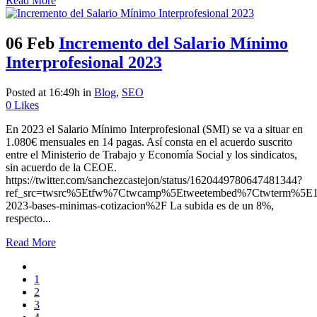
Read More
06 Feb
Incremento del Salario Mínimo
Interprofesional 2023
Posted at 16:49h
in
Blog
,
SEO
0
Likes
En 2023 el Salario Mínimo Interprofesional (SMI) se va a situar en
1.080€ mensuales en 14 pagas. Así consta en el acuerdo suscrito
entre el Ministerio de Trabajo y Economía Social y los sindicatos,
sin acuerdo de la CEOE.
https://twitter.com/sanchezcastejon/status/1620449780647481344?
ref_src=twsrc%5Etfw%7Ctwcamp%5Etweetembed%7Ctwterm%5E1
2023-bases-minimas-cotizacion%2F La subida es de un 8%,
respecto...
Read More
1
2
3