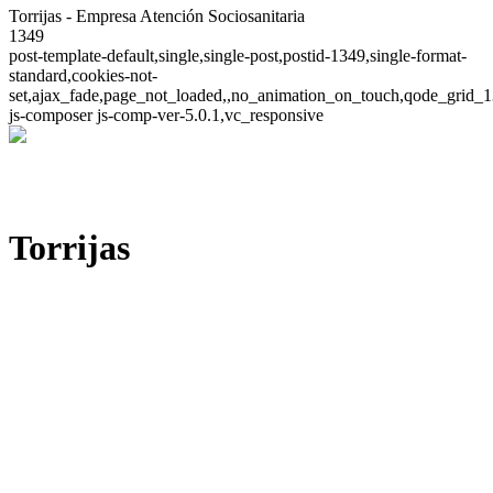
Torrijas - Empresa Atención Sociosanitaria
1349
post-template-default,single,single-post,postid-1349,single-format-
standard,cookies-not-
set,ajax_fade,page_not_loaded,,no_animation_on_touch,qode_grid_1
js-composer js-comp-ver-5.0.1,vc_responsive
Torrijas